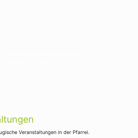
ebens unter anderem das Rosenkranzgebet,
n und Andachten informiert.
altungen
gische Veranstaltungen in der Pfarrei.