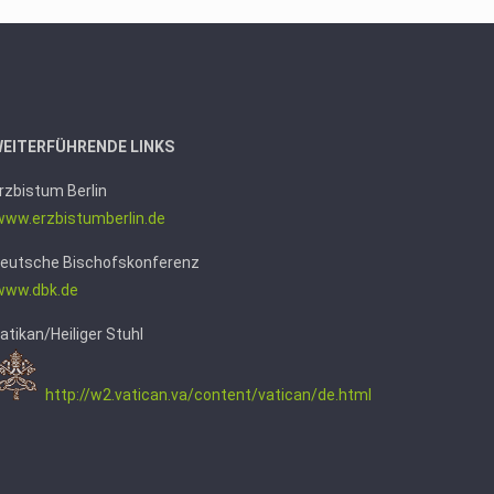
EITERFÜHRENDE LINKS
rzbistum Berlin
ww.erzbistumb
erlin.de
eutsche Bischofskonferenz
www.dbk.de
atikan/Heiliger Stuhl
http://w2.vatican.va/content/vatican/de.html