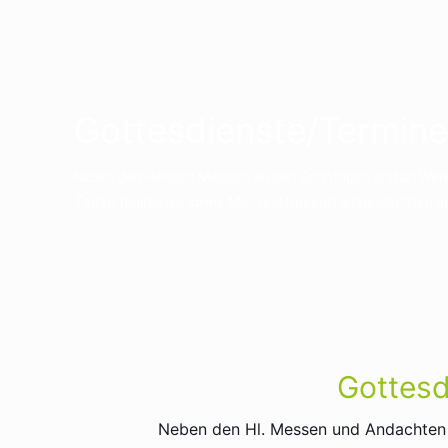
Gottesdienste/Termin
Neben den Heiligen Messen an den Sonntagen und an Werkt
Tagzeitenliturgie sowie Mai- und Rosenkranzandachten un
Gottesd
Neben den Hl. Messen und Andachten fi