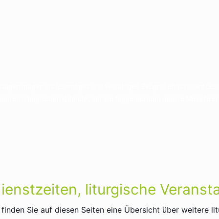
e
agen prägen als lebendiges und vielfältiges Zeugnis christlichen L
seren Liturgischen Kalender, der Sie taggenau über unsere Messfeier
ienstzeiten, liturgische Veranst
nden Sie auf diesen Seiten eine Übersicht über weitere litu