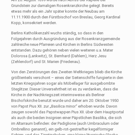
Grundstein zur damaligen Rosenkranzkirche gelegt. Bereits
etwas mehr als ein Jahr später konnte der Neubau am
11.11.1900 durch den Fürstbischof von Breslau, Georg Kardinal
Kopp, konsekriert werden.
Berlins Katholikenzahl wuchs ständig, so dass in den
Folgejahren durch Ausgründung aus der Rosenkranzgemeinde
zahlreiche neue Pfarreien und Kirchen in Berlins Südwesten
entstanden. Dazu gehören neben vielen weiteren u.a. Mater
Dolorosa (Lankwitz), St. Bernhard (Dahlem), Herz Jesu
(Zehlendorf) und St. Marien (Friedenau).
Von den Zerstörungen des Zweiten Weltkrieges blieb die Kirche
größtenteils verschont – eines der Seitenschiffe fungierte in den
letzten Kriegsjahren sogar als Möbellager für ausgebombte
Steglitzer. Dieser Unversehrtheit ist es zu verdanken, dass die
Kirche in der Nachkriegszeit interimsweise als Berliner
Bischofskirche benutzt wurde und daher am 20. Oktober 1950
von Papst Pius XII. zur „Basilica minor“ erhoben wurde. Davon
zeugen sowohl das Papstwappen Pius XII. über dem Hauptportal
als auch die beiden Insignien einer Päpstlichen Basilika, die sich
im Altarraum befinden: der Padiglione (auch Umbraculum oder
Ombrellino genannt), ein gelb-rot-gestreifter kegelförmiger
Schirm, und das Tinntinabulum, eine kleine liturgische Glocke.