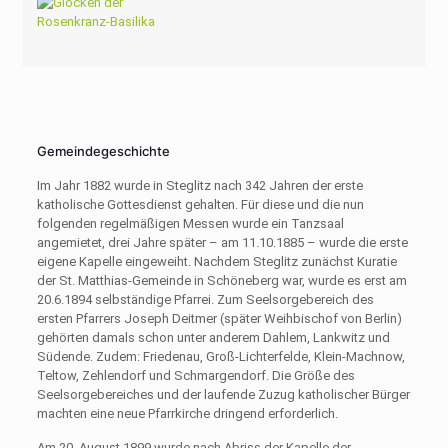
Gemeindegeschichte
Im Jahr 1882 wurde in Steglitz nach 342 Jahren der erste
katholische Gottesdienst gehalten. Für diese und die nun
folgenden regelmäßigen Messen wurde ein Tanzsaal
angemietet, drei Jahre später – am 11.10.1885 – wurde die erste
eigene Kapelle eingeweiht. Nachdem Steglitz zunächst Kuratie
der St. Matthias-Gemeinde in Schöneberg war, wurde es erst am
20.6.1894 selbständige Pfarrei. Zum Seelsorgebereich des
ersten Pfarrers Joseph Deitmer (später Weihbischof von Berlin)
gehörten damals schon unter anderem Dahlem, Lankwitz und
Südende. Zudem: Friedenau, Groß-Lichterfelde, Klein-Machnow,
Teltow, Zehlendorf und Schmargendorf. Die Größe des
Seelsorgebereiches und der laufende Zuzug katholischer Bürger
machten eine neue Pfarrkirche dringend erforderlich.
Am 20. August 1899 wurde nach Abriss der Kapelle der