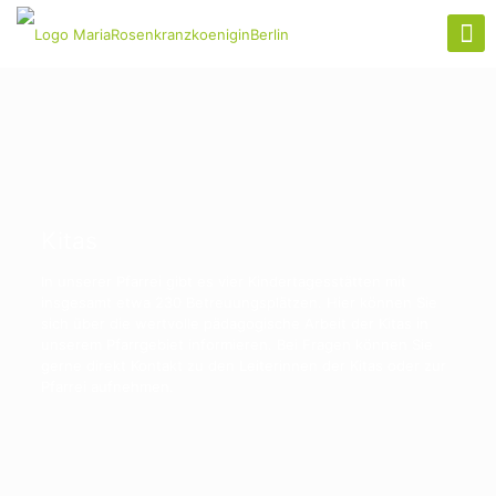
Kitas
In unserer Pfarrei gibt es vier Kindertagesstätten mit
insgesamt etwa 230 Betreuungsplätzen. Hier können Sie
sich über die wertvolle pädagogische Arbeit der Kitas in
unserem Pfarrgebiet informieren. Bei Fragen können Sie
gerne direkt Kontakt zu den Leiterinnen der Kitas oder zur
Pfarrei aufnehmen.