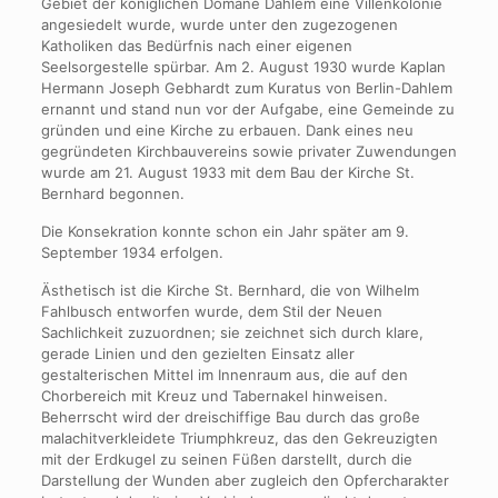
Gebiet der königlichen Domäne Dahlem eine Villenkolonie
angesiedelt wurde, wurde unter den zugezogenen
Katholiken das Bedürfnis nach einer eigenen
Seelsorgestelle spürbar. Am 2. August 1930 wurde Kaplan
Hermann Joseph Gebhardt zum Kuratus von Berlin-Dahlem
ernannt und stand nun vor der Aufgabe, eine Gemeinde zu
gründen und eine Kirche zu erbauen. Dank eines neu
gegründeten Kirchbauvereins sowie privater Zuwendungen
wurde am 21. August 1933 mit dem Bau der Kirche St.
Bernhard begonnen.
Die Konsekration konnte schon ein Jahr später am 9.
September 1934 erfolgen.
Ästhetisch ist die Kirche St. Bernhard, die von Wilhelm
Fahlbusch entworfen wurde, dem Stil der Neuen
Sachlichkeit zuzuordnen; sie zeichnet sich durch klare,
gerade Linien und den gezielten Einsatz aller
gestalterischen Mittel im Innenraum aus, die auf den
Chorbereich mit Kreuz und Tabernakel hinweisen.
Beherrscht wird der dreischiffige Bau durch das große
malachitverkleidete Triumphkreuz, das den Gekreuzigten
mit der Erdkugel zu seinen Füßen darstellt, durch die
Darstellung der Wunden aber zugleich den Opfercharakter