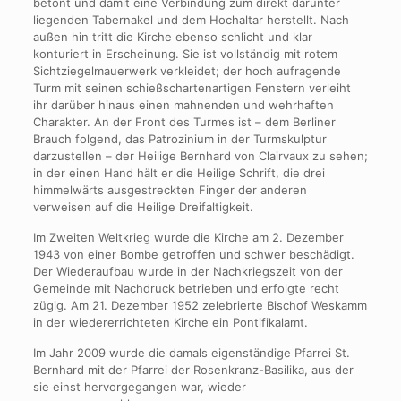
betont und damit eine Verbindung zum direkt darunter
liegenden Tabernakel und dem Hochaltar herstellt. Nach
außen hin tritt die Kirche ebenso schlicht und klar
konturiert in Erscheinung. Sie ist vollständig mit rotem
Sichtziegelmauerwerk verkleidet; der hoch aufragende
Turm mit seinen schießschartenartigen Fenstern verleiht
ihr darüber hinaus einen mahnenden und wehrhaften
Charakter. An der Front des Turmes ist – dem Berliner
Brauch folgend, das Patrozinium in der Turmskulptur
darzustellen – der Heilige Bernhard von Clairvaux zu sehen;
in der einen Hand hält er die Heilige Schrift, die drei
himmelwärts ausgestreckten Finger der anderen
verweisen auf die Heilige Dreifaltigkeit.
Im Zweiten Weltkrieg wurde die Kirche am 2. Dezember
1943 von einer Bombe getroffen und schwer beschädigt.
Der Wiederaufbau wurde in der Nachkriegszeit von der
Gemeinde mit Nachdruck betrieben und erfolgte recht
zügig. Am 21. Dezember 1952 zelebrierte Bischof Weskamm
in der wiedererrichteten Kirche ein Pontifikalamt.
Im Jahr 2009 wurde die damals eigenständige Pfarrei St.
Bernhard mit der Pfarrei der Rosenkranz-Basilika, aus der
sie einst hervorgegangen war, wieder