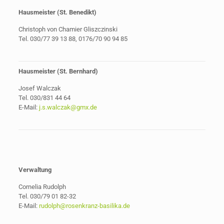
Hausmeister (
St. Benedikt
)
Christoph von Chamier Gliszczinski
Tel. 030/77 39 13 88, 0176/70 90 94 85
Hausmeister (St. Bernhard)
Josef Walczak
Tel. 030/831 44 64
E-Mail:
j.s.walczak@gmx.de
Verwaltung
Cornelia Rudolph
Tel. 030/79 01 82-32
E-Mail:
rudolph@rosenkranz-basilika.de