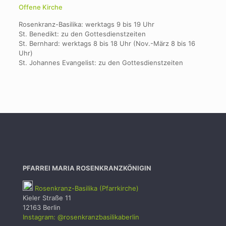
Offene Kirche
Rosenkranz-Basilika: werktags 9 bis 19 Uhr
St. Benedikt: zu den Gottesdienstzeiten
St. Bernhard: werktags 8 bis 18 Uhr (Nov.-März 8 bis 16
Uhr)
St. Johannes Evangelist: zu den Gottesdienstzeiten
PFARREI MARIA ROSENKRANZKÖNIGIN
Rosenkranz-Basilika (Pfarrkirche)
Kieler Straße 11
12163 Berlin
Instagram: @rosenkranzbasilikaberlin