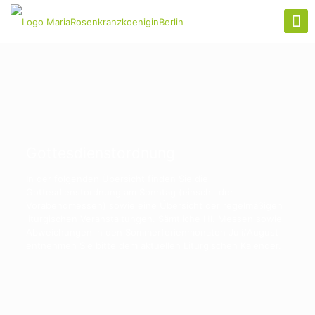
Gottesdienstordnung
In der folgenden Übersicht finden Sie die
Gottesdienstordnung am Sonntag (einschl. der
Vorabendmessen) sowie eine Übersicht der regelmäßigen
liturgischen Veranstaltungen. Sämtliche Hl. Messen sowie
Abweichungen in den Sommerferienmonaten Juli/August
entnehmen Sie bitte dem aktuellen Liturgischen Kalender.