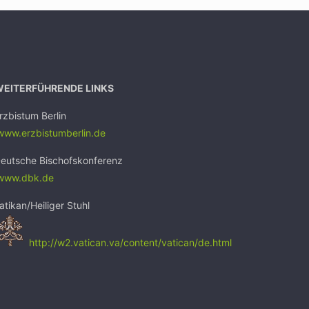
WEITERFÜHRENDE LINKS
rzbistum Berlin
ww.erzbistumb
erlin.de
eutsche Bischofskonferenz
www.dbk.de
atikan/Heiliger Stuhl
http://w2.vatican.va/content/vatican/de.html