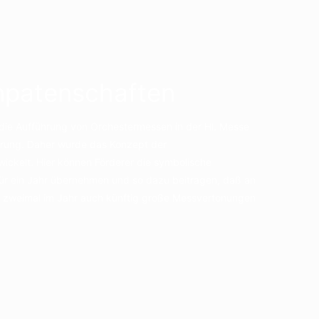
npatenschaften
die Aufführung von Orchestermessen in der Hl. Messe
derung. Daher wurde das Konzept der
ickelt. Hier können Förderer die symbolische
 für ein Jahr übernehmen und so dazu beitragen, daß an
s zweimal im Jahr auch künftig große Messvertonungen