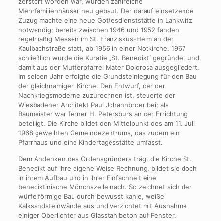
zerstört worden war, wurden zahlreiche
Mehrfamilienhäuser neu gebaut. Der darauf einsetzende
Zuzug machte eine neue Gottesdienststätte in Lankwitz
notwendig; bereits zwischen 1946 und 1952 fanden
regelmäßig Messen im St. Franziskus-Heim an der
Kaulbachstraße statt, ab 1956 in einer Notkirche. 1967
schließlich wurde die Kuratie „St. Benedikt“ gegründet und
damit aus der Mutterpfarrei Mater Dolorosa ausgegliedert.
Im selben Jahr erfolgte die Grundsteinlegung für den Bau
der gleichnamigen Kirche. Den Entwurf, der der
Nachkriegsmoderne zuzurechnen ist, steuerte der
Wiesbadener Architekt Paul Johannbroer bei; als
Baumeister war ferner H. Petersburs an der Errichtung
beteiligt. Die Kirche bildet den Mittelpunkt des am 11. Juli
1968 geweihten Gemeindezentrums, das zudem ein
Pfarrhaus und eine Kindertagesstätte umfasst.
Dem Andenken des Ordensgründers trägt die Kirche St.
Benedikt auf ihre eigene Weise Rechnung, bildet sie doch
in ihrem Aufbau und in ihrer Einfachheit eine
benediktinische Mönchszelle nach. So zeichnet sich der
würfelförmige Bau durch bewusst kahle, weiße
Kalksandsteinwände aus und verzichtet mit Ausnahme
einiger Oberlichter aus Glasstahlbeton auf Fenster.