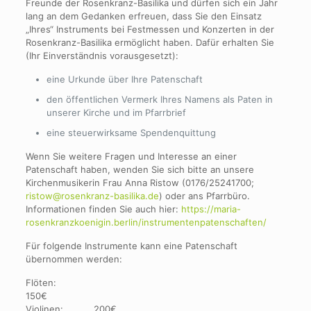
Freunde der Rosenkranz-Basilika und dürfen sich ein Jahr
lang an dem Gedanken erfreuen, dass Sie den Einsatz
„Ihres“ Instruments bei Festmessen und Konzerten in der
Rosenkranz-Basilika ermöglicht haben. Dafür erhalten Sie
(Ihr Einverständnis vorausgesetzt):
eine Urkunde über Ihre Patenschaft
den öffentlichen Vermerk Ihres Namens als Paten in
unserer Kirche und im Pfarrbrief
eine steuerwirksame Spendenquittung
Wenn Sie weitere Fragen und Interesse an einer
Patenschaft haben, wenden Sie sich bitte an unsere
Kirchenmusikerin Frau Anna Ristow (0176/25241700;
ristow@rosenkranz-basilika.de
) oder ans Pfarrbüro.
Informationen finden Sie auch hier:
https://maria-
rosenkranzkoenigin.berlin/instrumentenpatenschaften/
Für folgende Instrumente kann eine Patenschaft
übernommen werden:
Flöten:
150€
Violinen: 200€