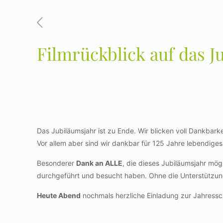
Filmrückblick auf das J
Das Jubiläumsjahr ist zu Ende. Wir blicken voll Dankbar
Vor allem aber sind wir dankbar für 125 Jahre lebendiges 
Besonderer
Dank an ALLE
, die dieses Jubiläumsjahr mö
Mit
dem
durchgeführt und besucht haben. Ohne die Unterstützung 
Laden
des
Heute Abend
nochmals herzliche Einladung zur Jahress
Videos
akzeptieren
Sie die