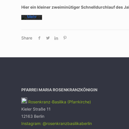
Datenschutzerklärung
von
Hier ein kleiner zweiminütiger Schnelldurchlauf des J
YouTube.
Mehr
erfahren
Video
laden
Share
YouTube
immer
entsperren
PFARREI MARIA ROSENKRANZKÖNIGIN
Rosenkranz-Basilika (Pfarrkirche)
Kieler Straße 11
12163 Berlin
Instagram: @rosenkranzbasilikaberlin