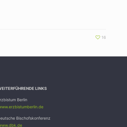
16
WEITERFÜHRENDE LINKS
rzbistum Berlin
ww.erzbistumb
erlin.de
eutsche Bischofskonferenz
www.dbk.de