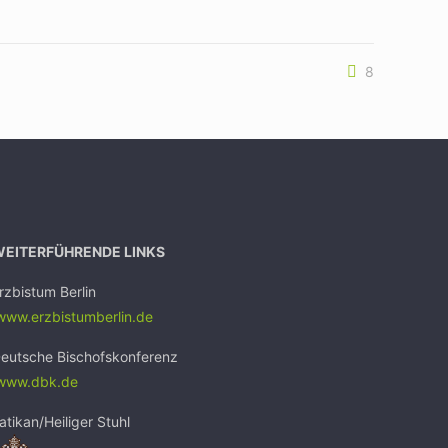
8
WEITERFÜHRENDE LINKS
rzbistum Berlin
ww.erzbistumb
erlin.de
eutsche Bischofskonferenz
www.dbk.de
atikan/Heiliger Stuhl