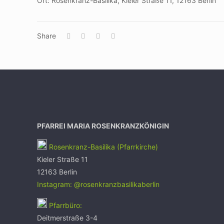
Ort: Rosenkranz-Basilika, Kieler Straße 11, 12163 Berlin
Share
PFARREI MARIA ROSENKRANZKÖNIGIN
Rosenkranz-Basilika (Pfarrkirche)
Kieler Straße 11
12163 Berlin
Instagram: @rosenkranzbasilikaberlin
Pfarrbüro:
Deitmerstraße 3-4