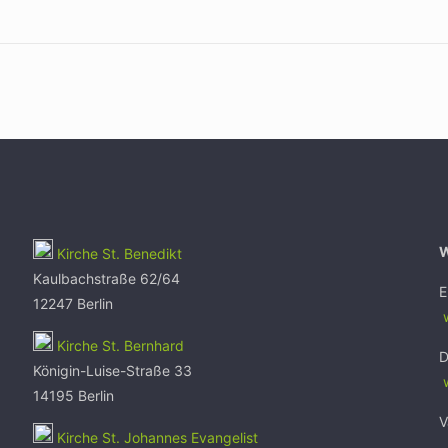
Kirche St. Benedikt
Kaulbachstraße 62/64
E
12247 Berlin
w
Kirche St. Bernhard
D
Königin-Luise-Straße 33
14195 Berlin
V
Kirche St. Johannes Evangelist