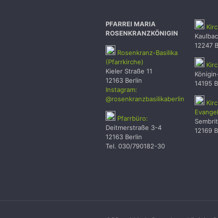
PFARREI MARIA
Kir
ROSENKRANZKÖNIGIN
Kaulba
12247 B
Rosenkranz-Basilika
(Pfarrkirche)
Kirc
Kieler Straße 11
Königin
12163 Berlin
14195 B
Instagram:
@rosenkranzbasilikaberlin
Kir
Evangel
Pfarrbüro:
Sembrit
Deitmerstraße 3-4
12169 B
12163 Berlin
Tel. 030/790182-30