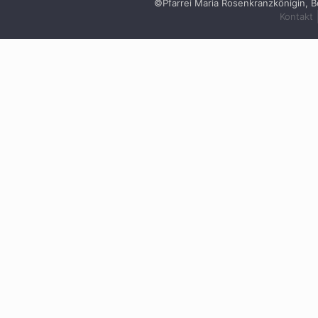
©Pfarrei Maria Rosenkranzkönigin, B
Kontakt