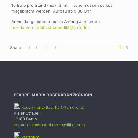
10 Euro pro Stand (max. 3 m). Tische müssen selbst
mitgebracht werden. Aufbau ab 9:30 Uhr.
Anmeldung spätestens bis Anfang Juni unter:
foerderverein-kita.st.benedikt@gmx.de
Share
3
PFARREI MARIA ROSENKRANZKÖNIGIN
Rosenkranz-Basilika (Pfarrkirche)
Kieler Straße 11
12163 Berlin
Instagram: @rosenkranzbasilikaberlin
Pfarrbüro: