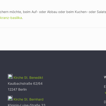
ichern möchte, beim Auf- oder Abbau oder beim Kuchen- oder Salatst
kranz-basilika
.
Kirche St. Benedikt
Kaulbachstraße 62/64
E
12247 Berlin
w
Kirche St. Bernhard
D
Königin-Luise-Straße 33