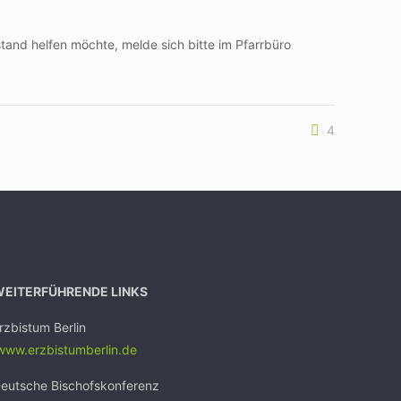
and helfen möchte, melde sich bitte im Pfarrbüro
4
WEITERFÜHRENDE LINKS
rzbistum Berlin
ww.erzbistumb
erlin.de
eutsche Bischofskonferenz