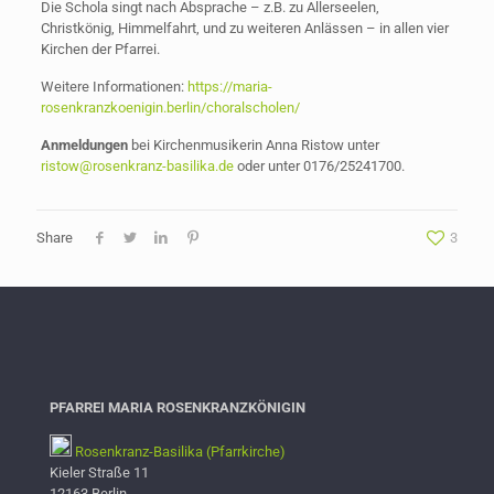
Die Schola singt nach Absprache – z.B. zu Allerseelen,
Christkönig, Himmelfahrt, und zu weiteren Anlässen – in allen vier
Kirchen der Pfarrei.
Weitere Informationen:
https://maria-
rosenkranzkoenigin.berlin/choralscholen/
Anmeldungen
bei Kirchenmusikerin Anna Ristow unter
ristow@rosenkranz-basilika.de
oder unter 0176/25241700.
Share
3
PFARREI MARIA ROSENKRANZKÖNIGIN
Rosenkranz-Basilika (Pfarrkirche)
Kieler Straße 11
12163 Berlin