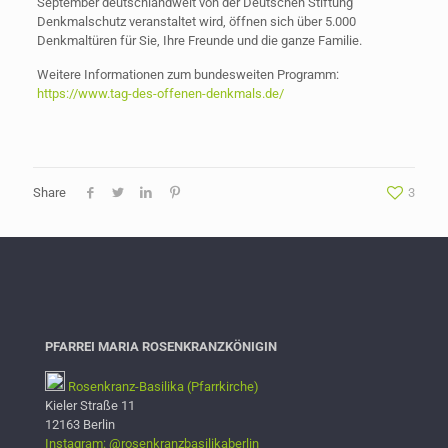
September deutschlandweit von der Deutschen Stiftung
Denkmalschutz veranstaltet wird, öffnen sich über 5.000
Denkmaltüren für Sie, Ihre Freunde und die ganze Familie.
Weitere Informationen zum bundesweiten Programm:
https://www.tag-des-offenen-denkmals.de/
Share
3
PFARREI MARIA ROSENKRANZKÖNIGIN
Rosenkranz-Basilika (Pfarrkirche)
Kieler Straße 11
12163 Berlin
Instagram: @rosenkranzbasilikaberlin