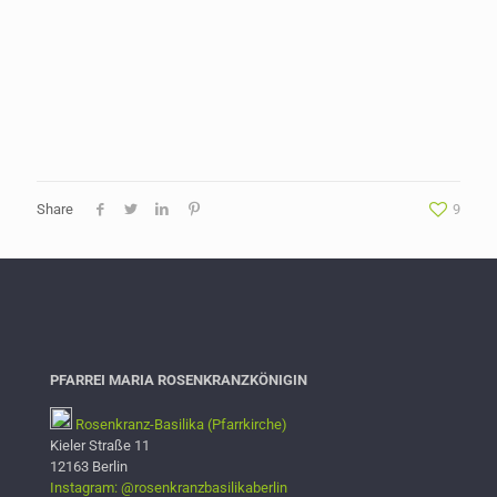
Share
9
PFARREI MARIA ROSENKRANZKÖNIGIN
Rosenkranz-Basilika (Pfarrkirche)
Kieler Straße 11
12163 Berlin
Instagram: @rosenkranzbasilikaberlin