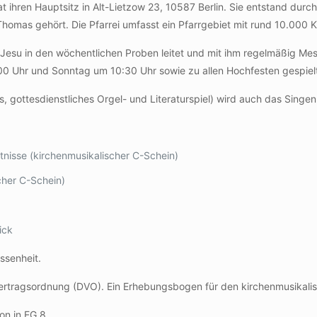
hat ihren Hauptsitz in Alt-Lietzow 23, 10587 Berlin. Sie entstand d
homas gehört. Die Pfarrei umfasst ein Pfarrgebiet mit rund 10.000 K
 Jesu in den wöchentlichen Proben leitet und mit ihm regelmäßig Me
 Uhr und Sonntag um 10:30 Uhr sowie zu allen Hochfesten gespiel
ottesdienstliches Orgel- und Literaturspiel) wird auch das Singen i
tnisse (kirchenmusikalischer C-Schein)
cher C-Schein)
ick
ssenheit.
vertragsordnung (DVO). Ein Erhebungsbogen für den kirchenmusikalisc
on in EG 8.