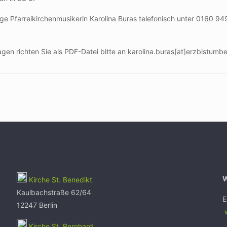
e Pfarreikirchenmusikerin Karolina Buras telefonisch unter 0160 94
en richten Sie als PDF-Datei bitte an karolina.buras[at]erzbistumbe
Kirche St. Benedikt
Kaulbachstraße 62/64
E
12247 Berlin
w
Kirche St. Bernhard