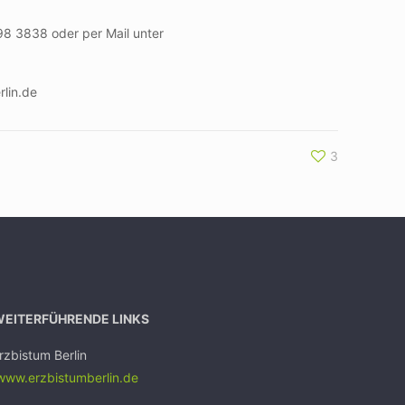
98 3838 oder per Mail unter
rlin.de
3
WEITERFÜHRENDE LINKS
rzbistum Berlin
ww.erzbistumb
erlin.de