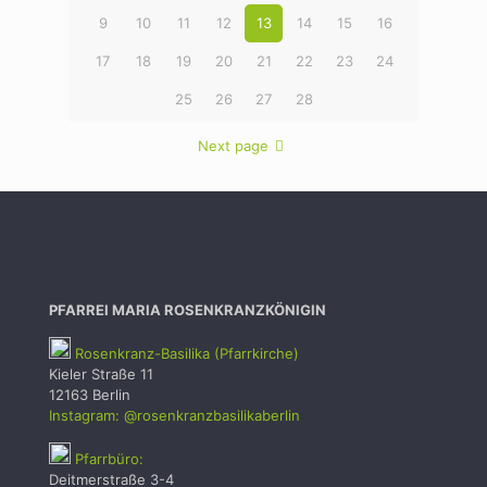
9
10
11
12
13
14
15
16
17
18
19
20
21
22
23
24
25
26
27
28
Next page
PFARREI MARIA ROSENKRANZKÖNIGIN
Rosenkranz-Basilika (Pfarrkirche)
Kieler Straße 11
12163 Berlin
Instagram: @rosenkranzbasilikaberlin
Pfarrbüro:
Deitmerstraße 3-4