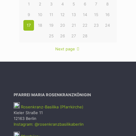
1
2
3
4
5
6
7
8
9
10
11
12
13
14
15
16
17
18
19
20
21
22
23
24
25
26
27
28
Next page
PFARREI MARIA ROSENKRANZKÖNIGIN
Rosenkranz-Basilika (Pfarrkirche)
Kieler Straße 11
12163 Berlin
Instagram: @rosenkranzbasilikaberlin