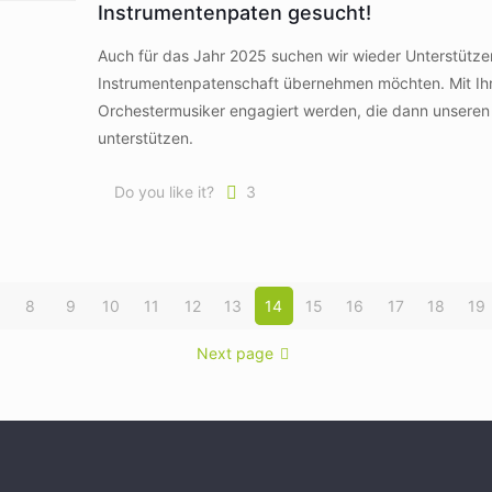
Instrumentenpaten gesucht!
Auch für das Jahr 2025 suchen wir wieder Unterstützer
Instrumentenpatenschaft übernehmen möchten. Mit Ihre
Orchestermusiker engagiert werden, die dann unseren
unterstützen.
Do you like it?
3
8
9
10
11
12
13
14
15
16
17
18
19
Next page