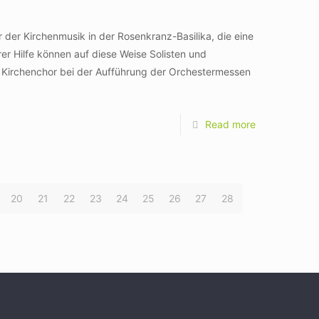
 der Kirchenmusik in der Rosenkranz-Basilika, die eine
r Hilfe können auf diese Weise Solisten und
 Kirchenchor bei der Aufführung der Orchestermessen
Read more
20
21
22
23
24
25
26
27
28