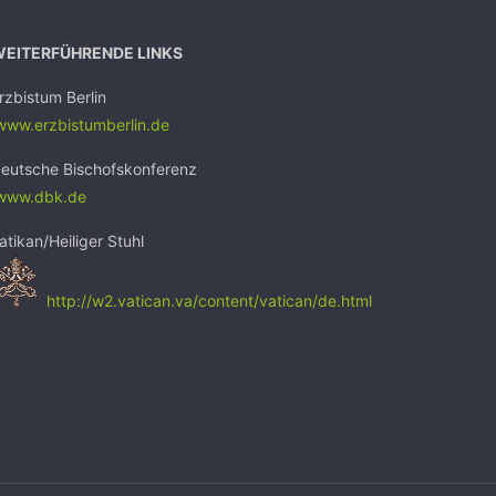
WEITERFÜHRENDE LINKS
rzbistum Berlin
ww.erzbistumb
erlin.de
eutsche Bischofskonferenz
www.dbk.de
atikan/Heiliger Stuhl
http://w2.vatican.va/content/vatican/de.html