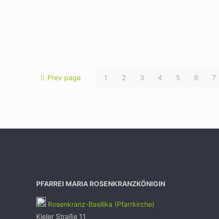
Prev page
1
2
3
4
5
6
7
PFARREI MARIA ROSENKRANZKÖNIGIN
Rosenkranz-Basilika (Pfarrkirche)
Kieler Straße 11