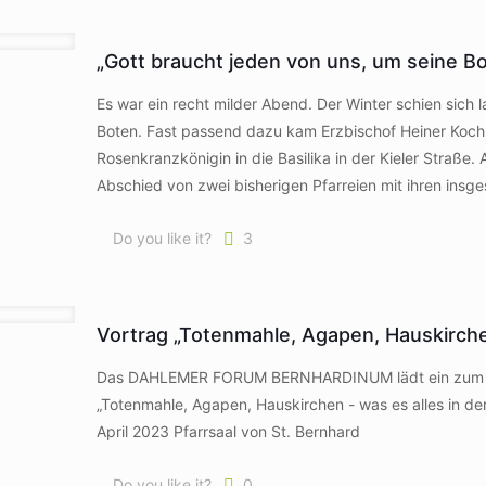
„Gott braucht jeden von uns, um seine B
Es war ein recht milder Abend. Der Winter schien sich 
Boten. Fast passend dazu kam Erzbischof Heiner Koch z
Rosenkranzkönigin in die Basilika in der Kieler Straße.
Abschied von zwei bisherigen Pfarreien mit ihren insg
Do you like it?
3
Vortrag „Totenmahle, Agapen, Hauskirch
Das DAHLEMER FORUM BERNHARDINUM lädt ein zum Vort
„Totenmahle, Agapen, Hauskirchen - was es alles in de
April 2023 Pfarrsaal von St. Bernhard
Do you like it?
0