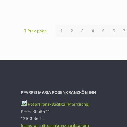
Prev page
1
2
3
4
5
6
7
PFARREI MARIA ROSENKRANZKÖNIGIN
Rosenkranz-Basilika (Pfarrkirche)
Kieler Straße 11
12163 Berlin
Instagram: @rosenkranzbasilikaberlin