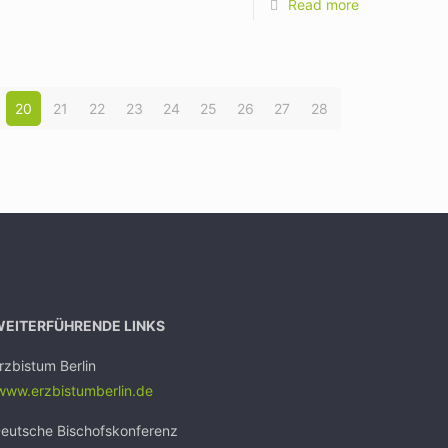
Read more
20
21
22
23
24
25
26
27
28
WEITERFÜHRENDE LINKS
rzbistum Berlin
ww.erzbistumb
erlin.de
eutsche Bischofskonferenz