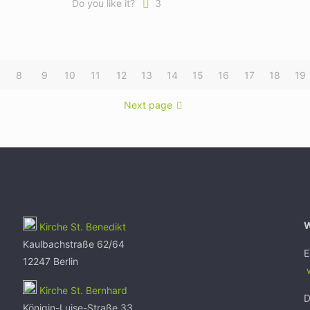
Do you like it?
3
8
9
10
11
12
13
14
15
16
17
18
19
Next page
Kirche St. Benedikt
Kaulbachstraße 62/64
E
12247 Berlin
w
Kirche St. Bernhard
D
Königin-Luise-Straße 33